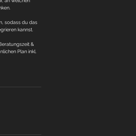
ir, an welchen
nken.
en, sodass du das
grieren kannst.
Beratungszeit &
lichen Plan inkl.