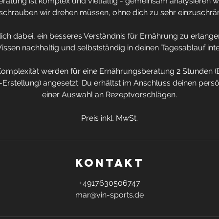
atung ist komplex und vielfältig - gemeinsam analysieren w
lschrauben wir drehen müssen, ohne dich zu sehr einzuschrä
dich dabei, ein besseres Verständnis für Ernährung zu erlang
issen nachhaltig und selbstständig in deinen Tagesablauf inte
omplexität werden für eine Ernährungsberatung 2 Stunden (
rstellung) angesetzt. Du erhältst im Anschluss deinen persön
einer Auswahl an Rezeptvorschlägen.
Preis inkl. MwSt.
Kontakt
+4917630506747
mar@vin-sports.de