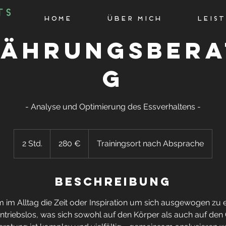
HOME
ÜBER MICH
LEIS
nährungsbera
g
- Analyse und Optimierung des Essverhaltens -
280
Euro
2 Std.
2
280 €
Trainingsort nach Absprache
S
t
Beschreibung
d
.
m im Alltag die Zeit oder Inspiration um sich ausgewogen zu 
antriebslos, was sich sowohl auf den Körper als auch auf den G